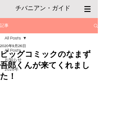
チバニアン・ガイド
記事
All Posts
2020年9月26日
All Posts
ビッグコミックのなまず
お知らせ
吾郎くんが来てくれまし
2020年
た！