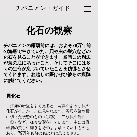
チバニアン・ガイド
化石の観察
チバニアンの露頭前には、およそ79万年前
の海底で生きていた、貝や虫の巣穴などの
化石を見ることができます。当時この周辺
が海の底にあったこと、そしてそこには多
くの生命が息づいていたことを彷彿とさせ
てくれます。お越しの際はぜひ彼らの痕跡
に触れてください。
貝化石
河床の岩盤をよく見ると、写真のような貝の
化石がそこかしこに見られます。巻貝を縦や横
に切った状態のもの（①②）、二枚貝の断面
（③）など、様々な形をしています。中には真
珠層の美しい輝きをそのまま放っているものも
あり、79万年も前のものとは思えません。