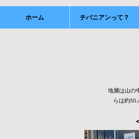
ホーム
チバニアンって？
地層は山の
らは約5
​