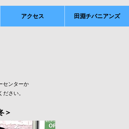
アクセス
田淵チバニアンズ
ーセンターか
ください。
冬＞​