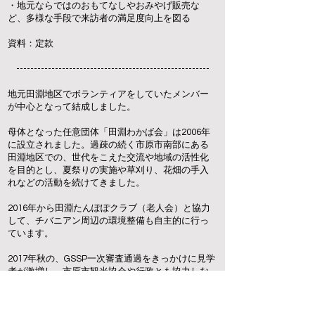
・地元ならではのおもてなしやおみやげ販売な
ど、多様な手段で来訪者の満足度向上を図る
​​資料：定款
-------------------------------------------------------
​地元田淵地区でボランティアをしていたメンバー
が中心となって結成しました。
母体となった任意団体「田淵わかば会」は2006年
に設立されました。過疎の続く市原市南部にある
田淵地区での、世代をこえた交流や地域の活性化
を目的とし、夏祭りの実施や草刈り、花畑の手入
れなどの活動を続けてきました。
2016年から田淵たんぽぽクラブ（老人会）と協力
して、チバニアン周辺の環境整備も自主的に行っ
ています。
2017年秋の、GSSP一次審査通過をきっかけに見学
者が激増し、市原市観光協会や行政とも協力しな
がら、2018年からチバニアンガイドの養成活動を
始めました。現在は一～五期生約50名がガイドと
して活動し、六期生がこれから研修を始めます。