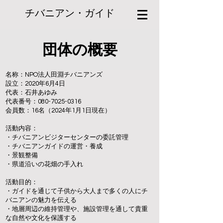
チバニアン・ガイド
団体の概要
名称：NPO法人田淵チバニアンズ
​設立：2020年6月4日
代表：石井あゆみ
​​代表番号：080-7025-0316
会員数：16名（2024年1月1日現在）
​活動内容：
・チバニアンビジターセンターの委託管理
・チバニアンガイドの運営・養成
・景観整備
・県道沿いの花畑の手入れ
活動目的：
・ガイドを通じて子供から大人まで多くの人にチ
バニアンの魅力を伝える
・地層周辺の維持管理や、施設管理を通して貴重
な自然や文化を保護する