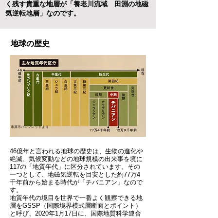
く残す貴重な地層が「養老川流域 田淵の地磁
気逆転地層」なのです。
地球の歴史
市原市パンフレットより
46億年と言われる地球の歴史は、生物の進化や
絶滅、気候変動などの地球規模の出来事を境に
117の「地質年代」に区分されています。
その
一つとして、地磁気逆転を目安とした約77万4
千年前から始まる時代が「チバニアン」なので
す。
地質年代の境目を世界で一番よく観察できる地
層をGSSP（国際境界模式層断面とポイント）
と呼び、2020年1月17日に、国際地質科学連合