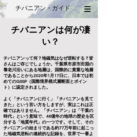
チバニアン・ガイド
チバニアンは何が凄
い？
チバニアンって何？地磁気はなぜ逆転する？皆
さんはご存じでしょうか。千葉県市原市田淵の
養老川沿いにある地層は、国際的に貴重な地層
であることから2020年1月17日に、日本では初
めてのGSSP（国際境界模式層断面とポイン
ト）に認定されました。
よく「チバニアンに行く」「チバニアンを見て
きた」という言い方をしますが、実はこれは正
確ではありません。「チバニアン」は「千葉の
時代」という意味で、46億年の地球の歴史を区
分する「地質年代」の一つです。そして、その
チバニアンの始まりである約77万年前に起こっ
た地磁気逆転の連続的な記録を、世界で一番よ