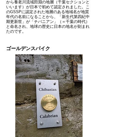
から養老川流域田淵の地層（千葉セクションと
いいます）が日本で初めて認定されました。こ
の​GSSPに認定された地層のある地域名が地質
年代の名前になることから、「新生代第四紀中
期更新世」が「チバニアン」（＝千葉の時代）
と命名され
、地球の歴史に日本の地名が刻まれ
たのです。
ゴールデンスパイク